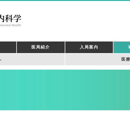
医局紹介
入局案内
へ
医