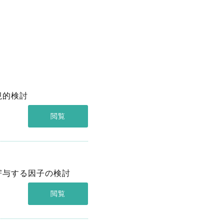
視的検討
閲覧
寄与する因子の検討
閲覧